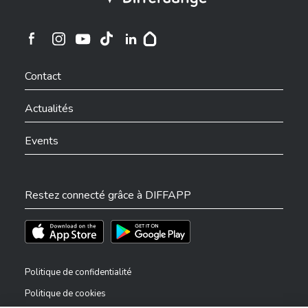
Ville de Differdange sur Instagram
Ville de Differdange sur Facebook
Ville de Differdange sur YouTube
Ville de Differdange sur TikTok
Ville de Differdange sur Linkedin
Hoplr
Contact
Actualités
Events
Restez connecté grâce à DIFFAPP
Téléchargez l'app sur l'App Store
Téléchargez l'app sur Play Store
Politique de confidentialité
Politique de cookies