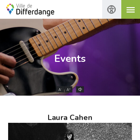
Events
-
+
A
A
Laura Cahen