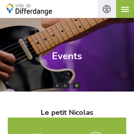
Events
-
+
A
A
Le petit Nicolas