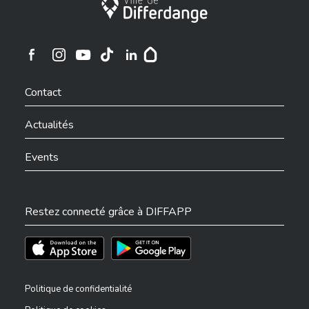
Ville de Differdange
Ville de Differdange sur Instagram
Ville de Differdange sur Facebook
Ville de Differdange sur YouTube
Ville de Differdange sur TikTok
Ville de Differdange sur Linkedin
Hoplr
Contact
Actualités
Events
Restez connecté grâce à DIFFAPP
Téléchargez l'app sur l'App Store
Téléchargez l'app sur Play Store
Politique de confidentialité