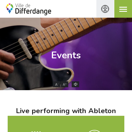
Events
-
+
A
A
Live performing with Ableton