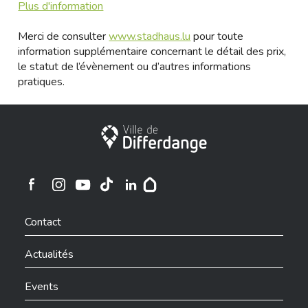
Plus d'information
Merci de consulter
www.stadhaus.lu
pour toute
information supplémentaire concernant le détail des prix,
le statut de l’évènement ou d’autres informations
pratiques.
Ville de Differdange
Ville de Differdange sur Instagram
Ville de Differdange sur Facebook
Ville de Differdange sur YouTube
Ville de Differdange sur TikTok
Ville de Differdange sur Linkedin
Hoplr
Contact
Actualités
Events