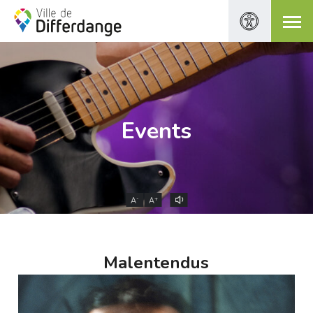
Events
-
+
A
A
Malentendus