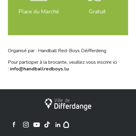
Place du Marché
Gratuit
Organisé par : Handball Red-Boys Déifferdeng
Pour participer à la brocante, veuillez vous inscrire ici
:
info@handballredboys.lu
Ville de Differdange
Ville de Differdange sur Instagram
Ville de Differdange sur Facebook
Ville de Differdange sur YouTube
Ville de Differdange sur TikTok
Ville de Differdange sur Linkedin
Hoplr