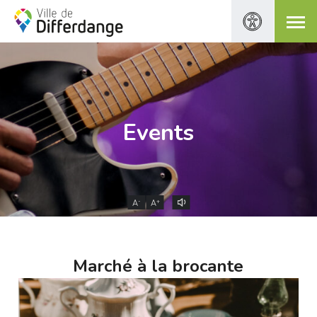
Events
-
+
A
A
Marché à la brocante