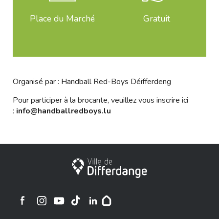
Place du Marché
Gratuit
Organisé par : Handball Red-Boys Déifferdeng
Pour participer à la brocante, veuillez vous inscrire ici
:
info@handballredboys.lu
Ville de Differdange
Ville de Differdange sur Instagram
Ville de Differdange sur Facebook
Ville de Differdange sur YouTube
Ville de Differdange sur TikTok
Ville de Differdange sur Linkedin
Hoplr