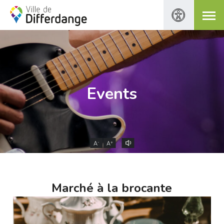
Events
-
+
A
A
Marché à la brocante