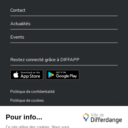
Ville de Differdange sur Facebook
Ville de Differdange sur YouTube
Ville de Differdange sur TikTok
Ville de Differdange sur Linkedin
Hoplr
Contact
Actualités
Events
Restez connecté grâce à DIFFAPP
Téléchargez l'app sur l'App Store
Téléchargez l'app sur Play Store
Politique de confidentialité
Politique de cookies
Mentions légales
Déclaration d’accessibilité
✕
Dispositif de signalement — lanceurs d’alerte