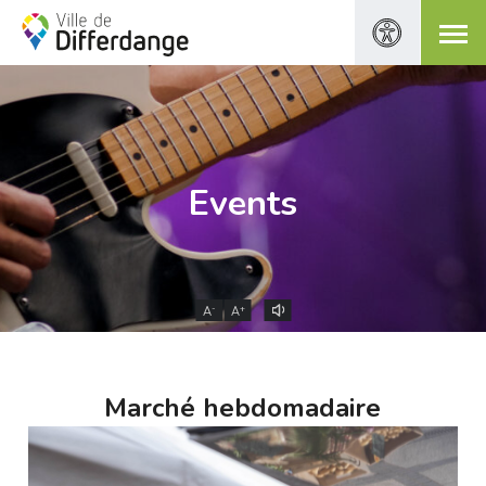
Events
-
+
A
A
Marché hebdomadaire