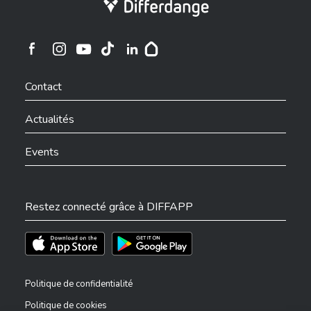
Ville de Differdange sur Instagram
Ville de Differdange sur Facebook
Ville de Differdange sur YouTube
Ville de Differdange sur TikTok
Ville de Differdange sur Linkedin
Hoplr
Contact
Actualités
Events
Restez connecté grâce à DIFFAPP
Téléchargez l'app sur l'App Store
Téléchargez l'app sur Play Store
Politique de confidentialité
Politique de cookies