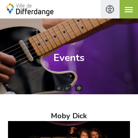
Events
-
+
A
A
Moby Dick