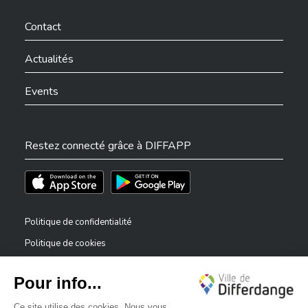
Ville de Differdange sur Facebook
Ville de Differdange sur YouTube
Ville de Differdange sur TikTok
Ville de Differdange sur Linkedin
Hoplr
Contact
Actualités
Events
Restez connecté grâce à DIFFAPP
Téléchargez l'app sur l'App Store
Téléchargez l'app sur Play Store
Politique de confidentialité
Politique de cookies
Mentions légales
Déclaration d’accessibilité
✕
Dispositif de signalement — lanceurs d’alerte