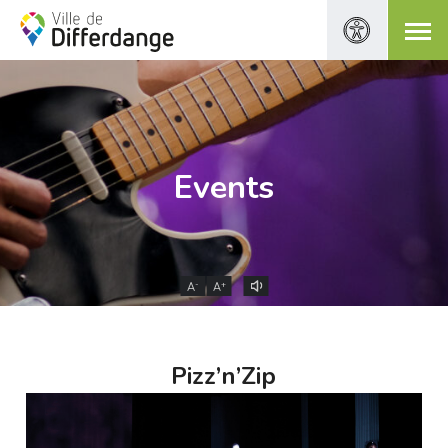
Events
-
+
A
A
Pizz’n’Zip