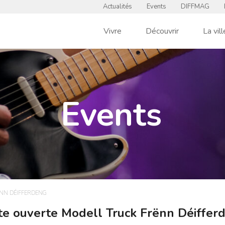
Actualités
Events
DIFFMAG
Vivre
Découvrir
La vill
Events
ËNN DÉIFFERDENG
te ouverte Modell Truck Frënn Déiffer