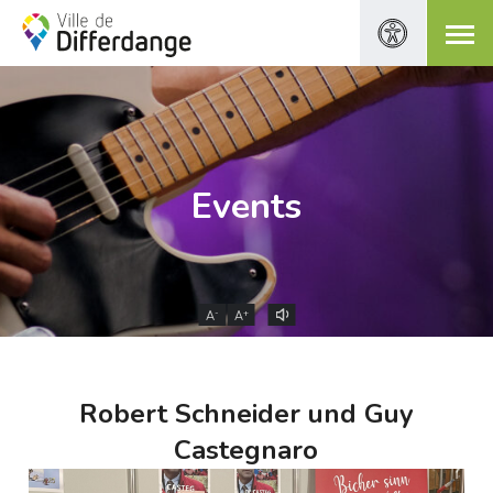
Events
-
+
A
A
Robert Schneider und Guy
Castegnaro