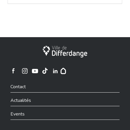
Ville de Differdange
Ville de Differdange sur Instagram
Ville de Differdange sur Facebook
Ville de Differdange sur YouTube
Ville de Differdange sur TikTok
Ville de Differdange sur Linkedin
Hoplr
Contact
Actualités
Events