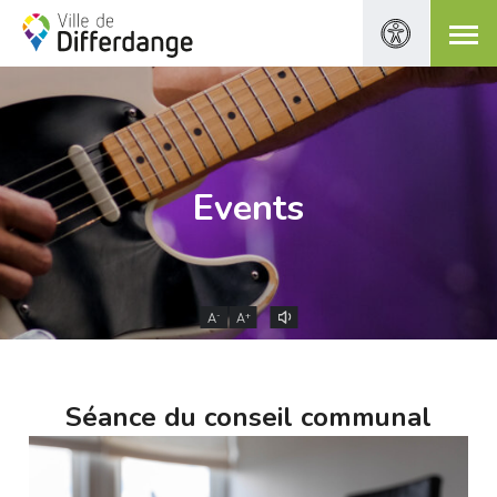
Events
-
+
A
A
Séance du conseil communal