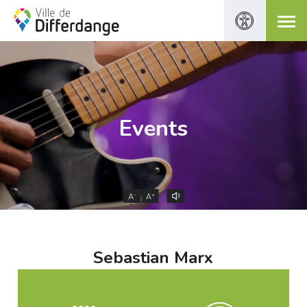
Events
-
+
A
A
Sebastian Marx