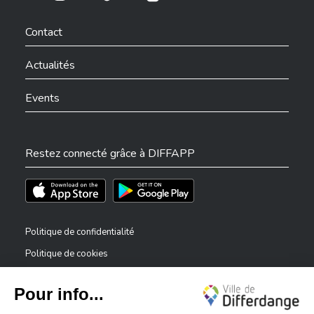
Ville de Differdange sur Instagram
Ville de Differdange sur Facebook
Ville de Differdange sur YouTube
Ville de Differdange sur TikTok
Ville de Differdange sur Linkedin
Hoplr
Contact
Actualités
Events
Restez connecté grâce à DIFFAPP
Téléchargez l'app sur l'App Store
Téléchargez l'app sur Play Store
Politique de confidentialité
Politique de cookies
Mentions légales
Déclaration d’accessibilité
✕