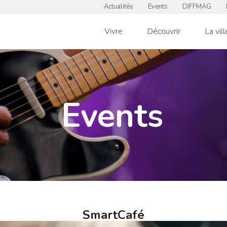
Actualités
Events
DIFFMAG
Vivre
Découvrir
La vill
Events
SmartCafé