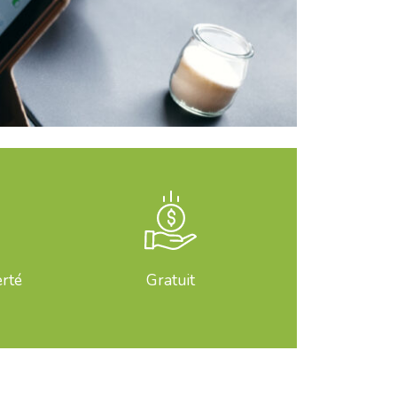
erté
Gratuit