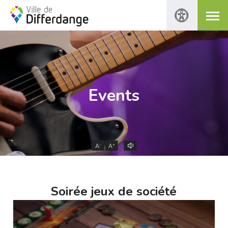
Events
-
+
A
A
Soirée jeux de société