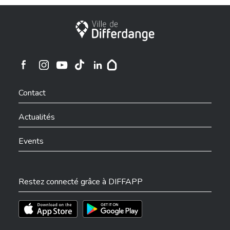
Ville de Differdange
Ville de Differdange sur Instagram
Ville de Differdange sur Facebook
Ville de Differdange sur YouTube
Ville de Differdange sur TikTok
Ville de Differdange sur Linkedin
Hoplr
Contact
Actualités
Events
Restez connecté grâce à DIFFAPP
Téléchargez l'app sur l'App Store
Téléchargez l'app sur Play Store