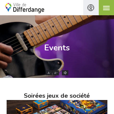
Events
-
+
A
A
Soirées jeux de société