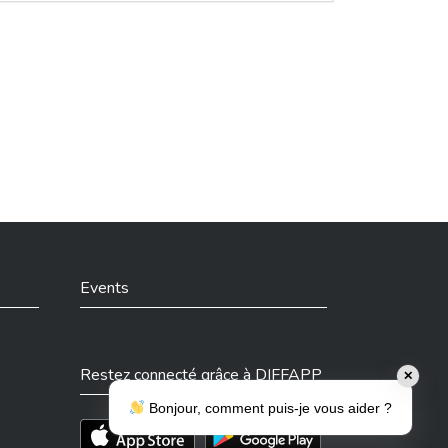
Events
Restez connecté grâce à DIFFAPP
✕
Bonjour, comment puis-je vous aider ?
Téléchargez l'app sur l'App Store
Téléchargez l'app sur Play Store