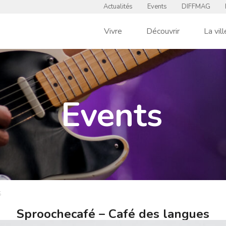
Actualités
Events
DIFFMAG
Vivre
Découvrir
La vill
Events
S
Sproochecafé – Café des langues