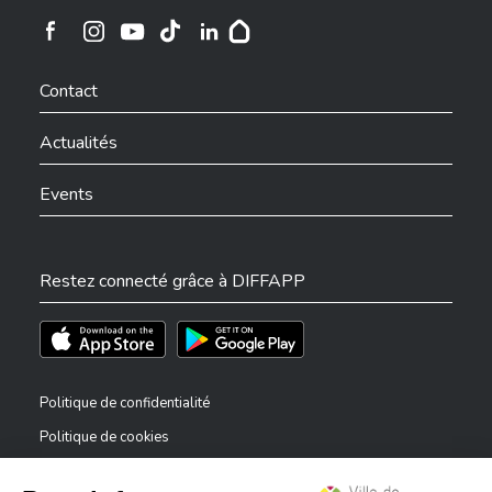
Ville de Differdange sur Instagram
Ville de Differdange sur Facebook
Ville de Differdange sur YouTube
Ville de Differdange sur TikTok
Ville de Differdange sur Linkedin
Hoplr
Contact
Actualités
Events
Restez connecté grâce à DIFFAPP
Téléchargez l'app sur l'App Store
Téléchargez l'app sur Play Store
Politique de confidentialité
Politique de cookies
Mentions légales