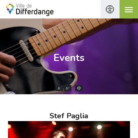
Events
-
+
A
A
Stef Paglia