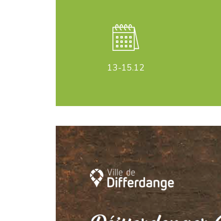
13-15
.12