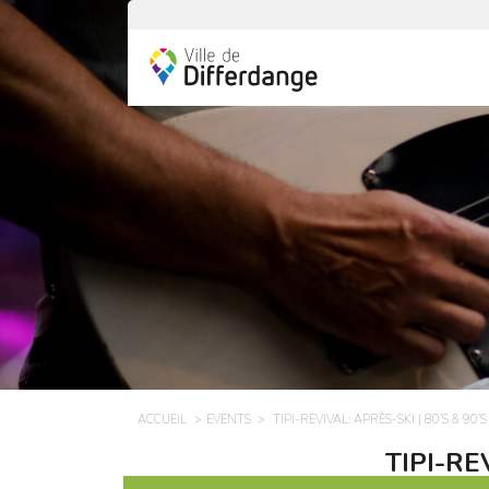
ACCUEIL
EVENTS
TIPI-REVIVAL: APRÈS-SKI | 80’S & 90’
TIPI-REV