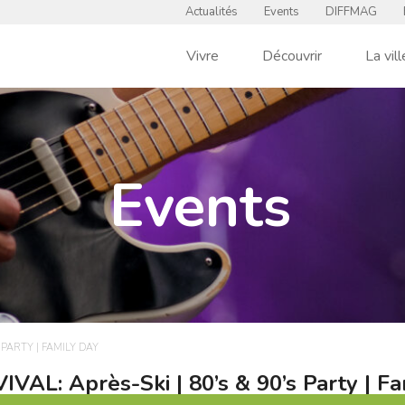
Actualités
Events
DIFFMAG
Vivre
Découvrir
La vill
Events
S PARTY | FAMILY DAY
IVAL: Après-Ski | 80’s & 90’s Party | F