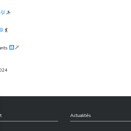
n
fants
2024
t
Actualités