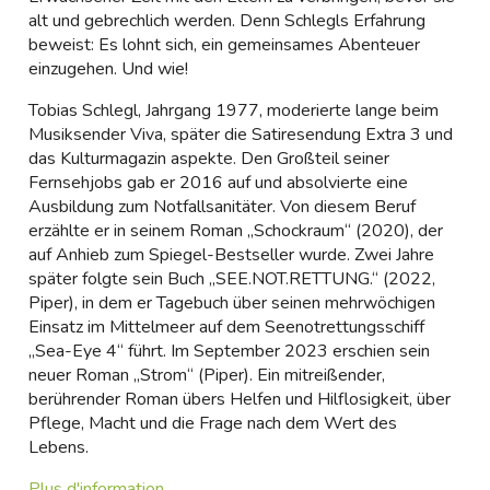
alt und gebrechlich werden. Denn Schlegls Erfahrung
beweist: Es lohnt sich, ein gemeinsames Abenteuer
einzugehen. Und wie!
Tobias Schlegl, Jahrgang 1977, moderierte lange beim
Musiksender Viva, später die Satiresendung Extra 3 und
das Kulturmagazin aspekte. Den Großteil seiner
Fernsehjobs gab er 2016 auf und absolvierte eine
Ausbildung zum Notfallsanitäter. Von diesem Beruf
erzählte er in seinem Roman „Schockraum“ (2020), der
auf Anhieb zum Spiegel-Bestseller wurde. Zwei Jahre
später folgte sein Buch „SEE.NOT.RETTUNG.“ (2022,
Piper), in dem er Tagebuch über seinen mehrwöchigen
Einsatz im Mittelmeer auf dem Seenotrettungsschiff
„Sea-Eye 4“ führt. Im September 2023 erschien sein
neuer Roman „Strom“ (Piper). Ein mitreißender,
berührender Roman übers Helfen und Hilflosigkeit, über
Pflege, Macht und die Frage nach dem Wert des
Lebens.
Plus d'information