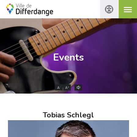
Events
-
+
A
A
Tobias Schlegl