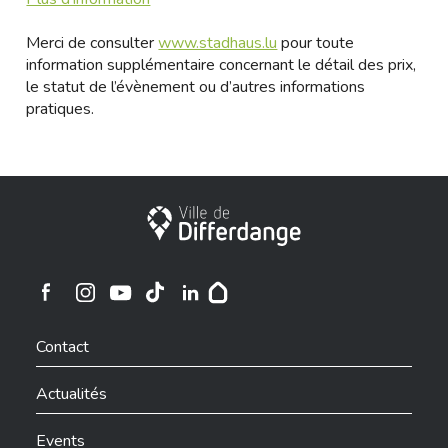
Merci de consulter
www.stadhaus.lu
pour toute
information supplémentaire concernant le détail des prix,
le statut de l’évènement ou d’autres informations
pratiques.
Ville de Differdange
Ville de Differdange sur Instagram
Ville de Differdange sur Facebook
Ville de Differdange sur YouTube
Ville de Differdange sur TikTok
Ville de Differdange sur Linkedin
Hoplr
Contact
Actualités
Events