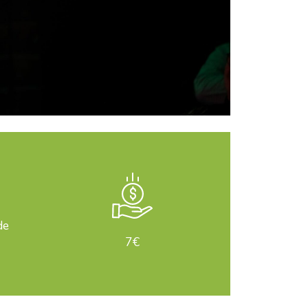
de
7€