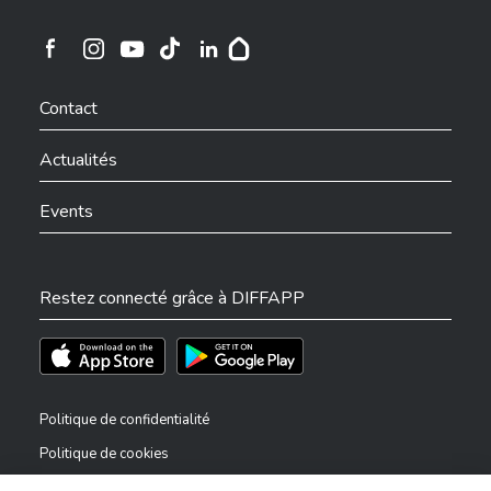
Ville de Differdange sur Instagram
Ville de Differdange sur Facebook
Ville de Differdange sur YouTube
Ville de Differdange sur TikTok
Ville de Differdange sur Linkedin
Hoplr
Contact
Actualités
Events
Restez connecté grâce à DIFFAPP
Téléchargez l'app sur l'App Store
Téléchargez l'app sur Play Store
Politique de confidentialité
Politique de cookies
Mentions légales