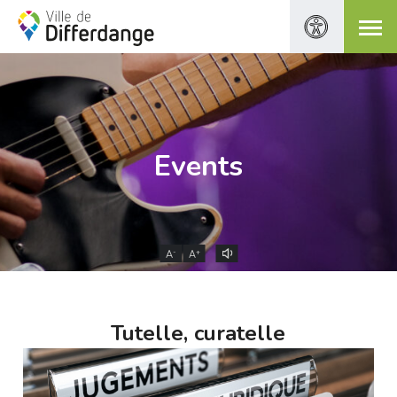
Events
-
+
A
A
Tutelle, curatelle