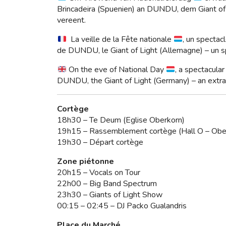
Brincadeira (Spuenien) an DUNDU, dem Giant of
vereent.
La veille de la Fête nationale
, un spectac
de DUNDU, le Giant of Light (Allemagne) – un sp
On the eve of National Day
, a spectacula
DUNDU, the Giant of Light (Germany) – an extr
Cortège
18h30 – Te Deum (Eglise Oberkorn)
19h15 – Rassemblement cortège (Hall O – Obe
19h30 – Départ cortège
Zone piétonne
20h15 – Vocals on Tour
22h00 – Big Band Spectrum
23h30 – Giants of Light Show
00:15 – 02:45 – DJ Packo Gualandris
Place du Marché