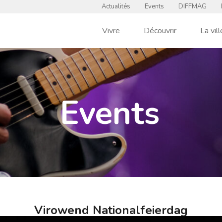
Actualités
Events
DIFFMAG
Vivre
Découvrir
La vill
Events
Virowend Nationalfeierdag