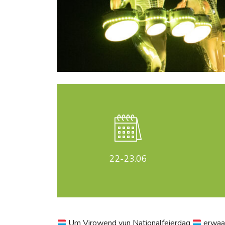
22-23
.06
Um Virowend vun Nationalfeierdag
erwaar