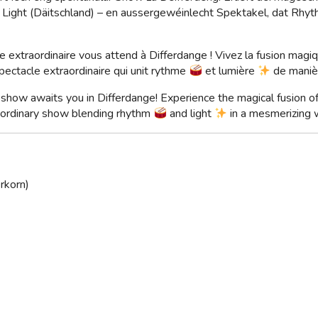
 Light (Däitschland) – en aussergewéinlecht Spektakel, dat Rhy
le extraordinaire vous attend à Differdange ! Vivez la fusion ma
ectacle extraordinaire qui unit rythme
et lumière
de manièr
r show awaits you in Differdange! Experience the magical fusion 
aordinary show blending rhythm
and light
in a mesmerizing 
rkorn)