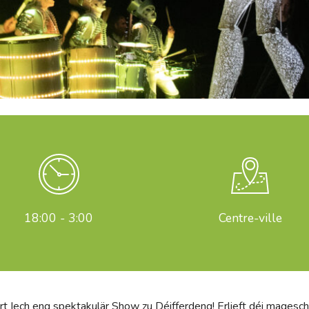
18:00 - 3:00
Centre-ville
t Iech eng spektakulär Show zu Déifferdeng! Erlieft déi mages