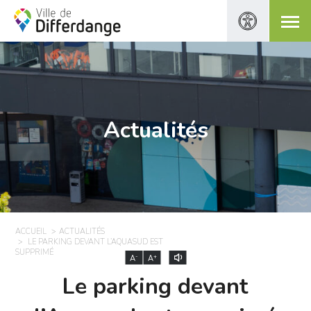
Actualités
ACCUEIL
ACTUALITÉS
LE PARKING DEVANT L’AQUASUD EST
SUPPRIMÉ
-
+
A
A
Le parking devant