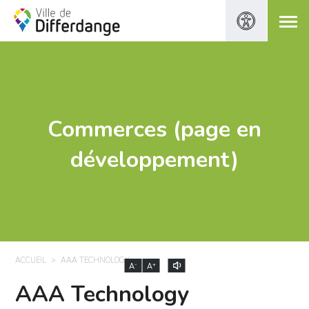
Commerces (page en
développement)
ACCUEIL
AAA TECHNOLOGY
-
+
A
A
AAA Technology