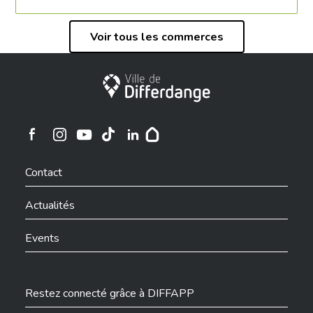
Voir tous les commerces
Ville de Differdange
Ville de Differdange sur Instagram
Ville de Differdange sur Facebook
Ville de Differdange sur YouTube
Ville de Differdange sur TikTok
Ville de Differdange sur Linkedin
Hoplr
Contact
Actualités
Events
Restez connecté grâce à DIFFAPP