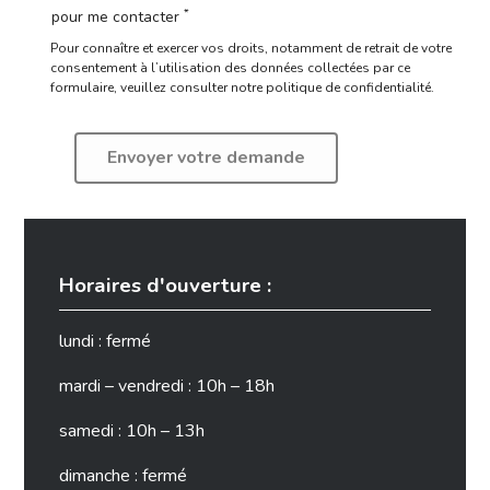
*
pour me contacter
Pour connaître et exercer vos droits, notamment de retrait de votre
consentement à l’utilisation des données collectées par ce
formulaire,
veuillez consulter notre politique de confidentialité.
Horaires d'ouverture :
lundi : fermé
mardi – vendredi : 10h – 18h
samedi : 10h – 13h
dimanche : fermé