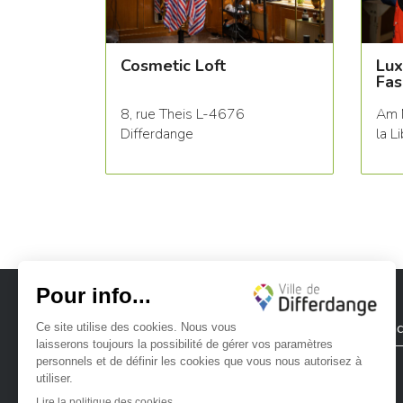
Cosmetic Loft
Lux
Fas
8, rue Theis L-4676
Am 
Differdange
la L
Ville de Differdange
Contac
Ville de Differdange sur Instagram
Ville de Differdange sur Facebook