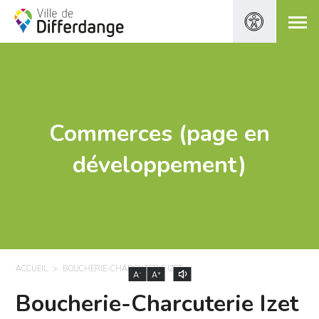
Commerces (page en
développement)
ACCUEIL
BOUCHERIE-CHARCUTERIE IZET
-
+
A
A
Boucherie-Charcuterie Izet