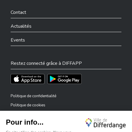
Ville de Differdange sur Instagram
Ville de Differdange sur Facebook
Ville de Differdange sur YouTube
Ville de Differdange sur TikTok
Ville de Differdange sur Linkedin
Hoplr
Contact
Actualités
Events
Restez connecté grâce à DIFFAPP
Téléchargez l'app sur l'App Store
Téléchargez l'app sur Play Store
Politique de confidentialité
Politique de cookies
Mentions légales
Déclaration d’accessibilité
✕