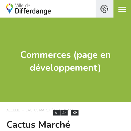
Commerces (page en
développement)
ACCUEIL
CACTUS MARCHÉ DIFFERDANGE
-
+
A
A
Cactus Marché