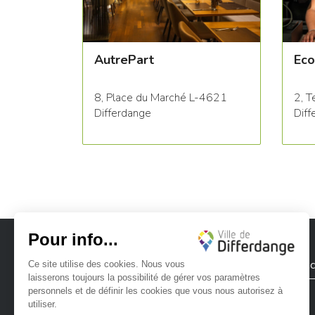
AutrePart
Eco
8, Place du Marché L-4621
2, T
Differdange
Diff
Ville de Differdange
Contac