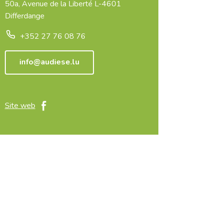
50a, Avenue de la Liberté L-4601
Differdange
+352 27 76 08 76
info@audiese.lu
Site web