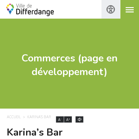
Commerces (page en
développement)
ACCUEIL
KARINA’S BAR
-
+
A
A
Karina’s Bar