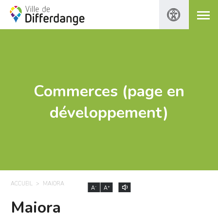
Commerces (page en
développement)
ACCUEIL
MAIORA
-
+
A
A
Maiora