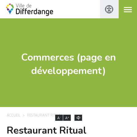
Commerces (page en
développement)
ACCUEIL
RESTAURANT RITUAL
-
+
A
A
Restaurant Ritual