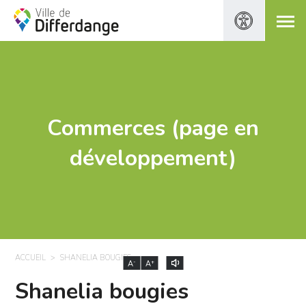
Commerces (page en
développement)
ACCUEIL
SHANELIA BOUGIES
-
+
A
A
Shanelia bougies