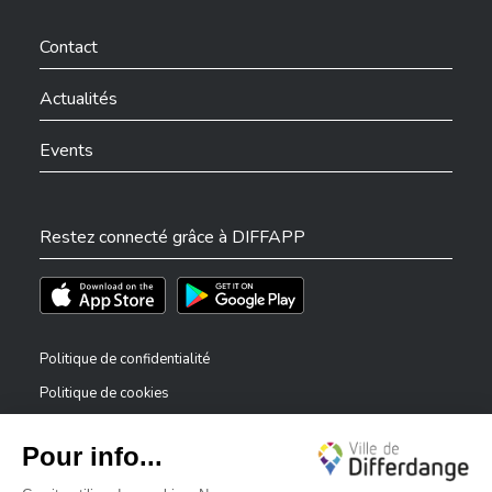
Ville de Differdange sur Instagram
Ville de Differdange sur Facebook
Ville de Differdange sur YouTube
Ville de Differdange sur TikTok
Ville de Differdange sur Linkedin
Hoplr
Contact
Actualités
Events
Restez connecté grâce à DIFFAPP
Téléchargez l'app sur l'App Store
Téléchargez l'app sur Play Store
Politique de confidentialité
Politique de cookies
Mentions légales
Déclaration d’accessibilité
✕