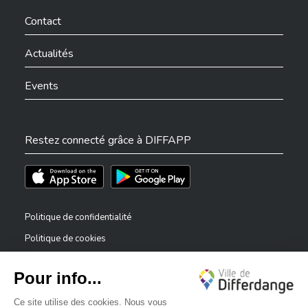
Ville de Differdange sur Facebook
Ville de Differdange sur YouTube
Ville de Differdange sur TikTok
Ville de Differdange sur Linkedin
Hoplr
Contact
Actualités
Events
Restez connecté grâce à DIFFAPP
Téléchargez l'app sur l'App Store
Téléchargez l'app sur Play Store
Politique de confidentialité
Politique de cookies
Mentions légales
Déclaration d’accessibilité
✕
Dispositif de signalement — lanceurs d’alerte