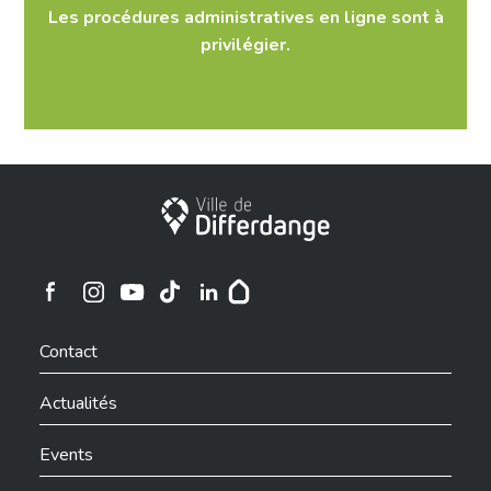
Les procédures administratives en ligne​ sont à
privilégier.
Ville de Differdange
Ville de Differdange sur Instagram
Ville de Differdange sur Facebook
Ville de Differdange sur YouTube
Ville de Differdange sur TikTok
Ville de Differdange sur Linkedin
Hoplr
Contact
Actualités
Events