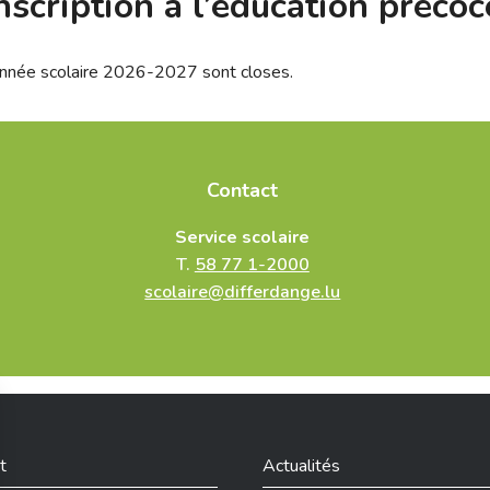
nscription à l’éducation précoc
l’année scolaire 2026-2027 sont closes.
Contact
Service scolaire
T.
58 77 1-2000
scolaire@differdange.lu
t
Actualités