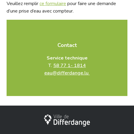
Veuillez remplir
ce formulaire
pour faire une demande
d’une prise d’eau avec compteur.
Contact
Service technique
T.
58 77 1- 1814
eau@differdange.lu
Ville de Differdange