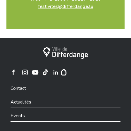
festivites@differdange.lu
Ville de Differdange
Ville de Differdange sur Instagram
Ville de Differdange sur Facebook
Ville de Differdange sur YouTube
Ville de Differdange sur TikTok
Ville de Differdange sur Linkedin
Hoplr
Contact
Actualités
Events