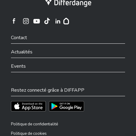
Ville de Differdange sur Instagram
Ville de Differdange sur Facebook
Ville de Differdange sur YouTube
Ville de Differdange sur TikTok
Ville de Differdange sur Linkedin
Hoplr
Contact
Actualités
Events
Restez connecté grâce à DIFFAPP
Téléchargez l'app sur l'App Store
Téléchargez l'app sur Play Store
Politique de confidentialité
Politique de cookies