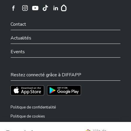
Ville de Differdange sur Instagram
Ville de Differdange sur Facebook
Ville de Differdange sur YouTube
Ville de Differdange sur TikTok
Ville de Differdange sur Linkedin
Hoplr
Contact
Actualités
Events
Restez connecté grâce à DIFFAPP
Téléchargez l'app sur l'App Store
Téléchargez l'app sur Play Store
Politique de confidentialité
Politique de cookies
Mentions légales