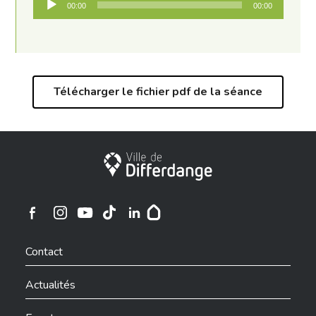
00:00
00:00
audio
Télécharger le fichier pdf de la séance
Ville de Differdange
Ville de Differdange sur Instagram
Ville de Differdange sur Facebook
Ville de Differdange sur YouTube
Ville de Differdange sur TikTok
Ville de Differdange sur Linkedin
Hoplr
Contact
Actualités