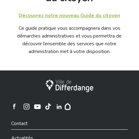
Découvrez notre nouveau Guide du citoyen
Ce guide pratique vous accompagnera dans vos
démarches administratives et vous permettra de
découvrir l’ensemble des services que notre
administration met à votre disposition.
Ville de Differdange
Ville de Differdange sur Instagram
Ville de Differdange sur Facebook
Ville de Differdange sur YouTube
Ville de Differdange sur TikTok
Ville de Differdange sur Linkedin
Hoplr
Contact
Actualités