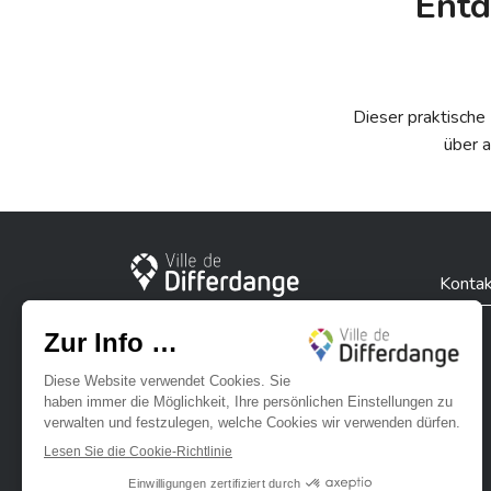
Entd
Dieser praktische
über a
Stadt Differdingen
Kontak
Ville de Differdange sur Instagram
Ville de Differdange sur Facebook
Ville de Differdange sur YouTube
Ville de Differdange sur TikTok
Ville de Differdange sur Linke
Hoplr