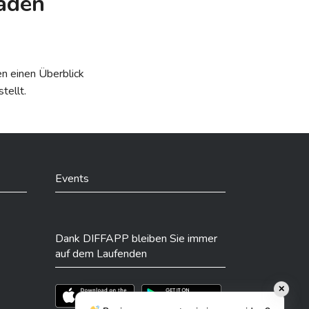
faden
en einen Überblick
tellt.
Events
Dank DIFFAPP bleiben Sie immer
auf dem Laufenden
Téléchargez l'app sur l'App Store
Téléchargez l'app sur Play Store
✕