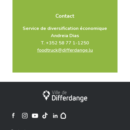
Contact
Service de diversification économique
Andreia Dias
T. +352 58 77 1-1250
foodtruck@differdange.lu
Ville de Differdange
Ville de Differdange sur Instagram
Ville de Differdange sur Facebook
Ville de Differdange sur YouTube
Ville de Differdange sur TikTok
Ville de Differdange sur Linkedin
Hoplr