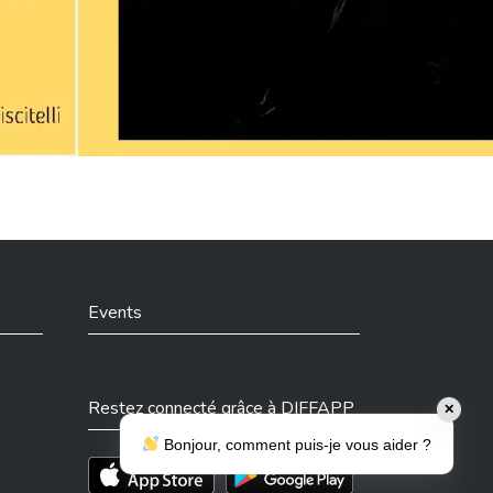
Events
Restez connecté grâce à DIFFAPP
✕
Bonjour, comment puis-je vous aider ?
Téléchargez l'app sur l'App Store
Téléchargez l'app sur Play Store