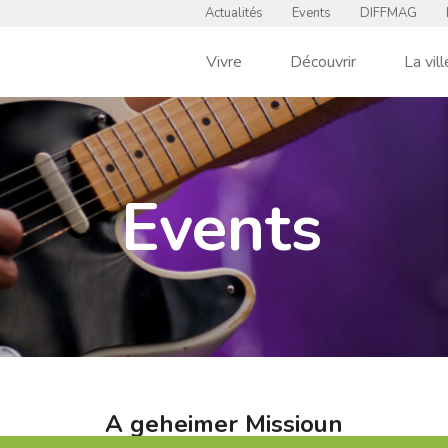
Actualités
Events
DIFFMAG
Vivre
Découvrir
La vill
Events
A geheimer Missioun