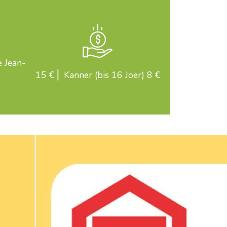
 Jean-
15 € ⎜ Kanner (bis 16 Joer) 8 €