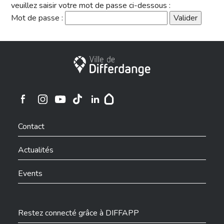
veuillez saisir votre mot de passe ci-dessous :
Mot de passe :
Ville de Differdange
Ville de Differdange sur Instagram
Ville de Differdange sur Facebook
Ville de Differdange sur YouTube
Ville de Differdange sur TikTok
Ville de Differdange sur Linkedin
Hoplr
Contact
Actualités
Events
Restez connecté grâce à DIFFAPP