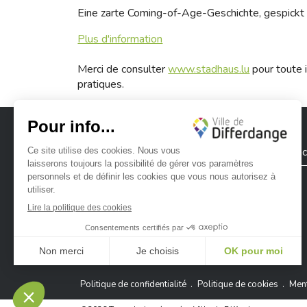
Eine zarte Coming-of-Age-Geschichte, gespickt m
Plus d'information
Merci de consulter
www.stadhaus.lu
pour toute i
pratiques.
Ville de Differdange
Contac
Ville de Differdange sur Instagram
Ville de Differdange sur Facebook
Ville de Differdange sur YouTube
Ville de Differdange sur TikTok
Ville de Differdange sur Linke
Hoplr
Politique de confidentialité
Politique de cookies
Ment