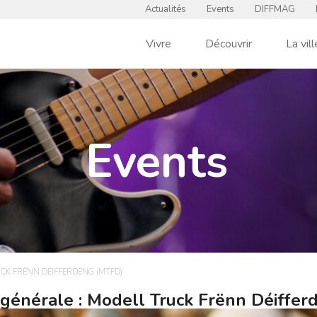
Actualités
Events
DIFFMAG
Vivre
Découvrir
La vill
Events
UCK FRËNN DÉIFFERDENG (MTFD)
générale : Modell Truck Frënn Déiffer