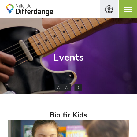
Events
-
+
A
A
Bib fir Kids