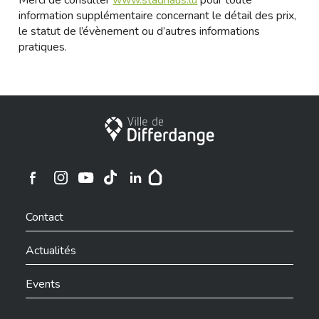
Merci de consulter
www.stadhaus.lu
pour toute
information supplémentaire concernant le détail des prix,
le statut de l’évènement ou d’autres informations
pratiques.
Ville de Differdange
Ville de Differdange sur Instagram
Ville de Differdange sur Facebook
Ville de Differdange sur YouTube
Ville de Differdange sur TikTok
Ville de Differdange sur Linkedin
Hoplr
Contact
Actualités
Events