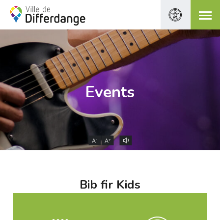
Events
-
+
A
A
Bib fir Kids